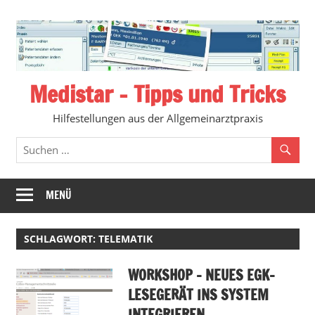
Zum
Inhalt
springen
Medistar – Tipps und Tricks
Hilfestellungen aus der Allgemeinarztpraxis
MENÜ
SCHLAGWORT:
TELEMATIK
WORKSHOP – NEUES EGK-
LESEGERÄT INS SYSTEM
INTEGRIEREN