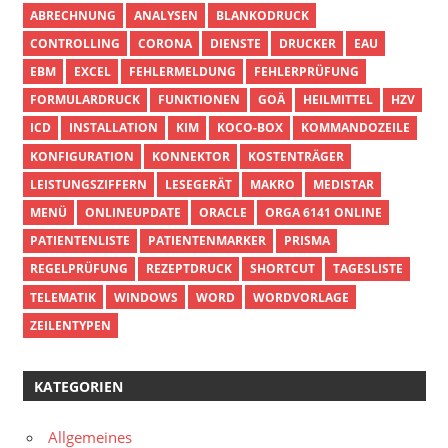
ABRECHNUNG
ANALYSEN
BLANKODRUCK
CONTROLLING
CORONA
DIENSTE
DRUCKER
EAU
EBM
EXCEL
FEHLERMELDUNG
FEHLERPRÜFUNG
FORMULARDRUCK
FUNKTIONEN
GOÄ
HEILMITTEL
HZV
ICD
INSTALLATION
KIM
KOCO-BOX
KOMMANDOZEILE
KONFIGURATION
KONNEKTOR
KOSTENTRÄGER
LEISTUNGSZIFFERN
LESEGERÄT
MAKRO
MEDISTAR
MENÜ
ONLINEUPDATE
ORACLE
ORGA 6141 ONLINE
PATIENTENLISTE
PATIENTENMARKER
PRISMA
REGELPRÜFUNG
REZEPTDRUCK
SHORTCUT
TAGESLISTE
TELEMATIK
WINDOWS
WORD
WORDVORLAGE
ZEILENTYPEN
KATEGORIEN
Allgemeines