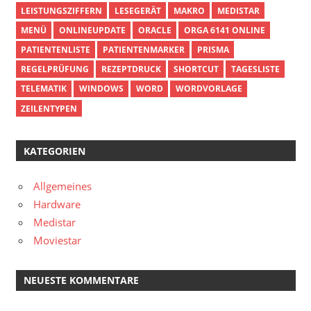
LEISTUNGSZIFFERN
LESEGERÄT
MAKRO
MEDISTAR
MENÜ
ONLINEUPDATE
ORACLE
ORGA 6141 ONLINE
PATIENTENLISTE
PATIENTENMARKER
PRISMA
REGELPRÜFUNG
REZEPTDRUCK
SHORTCUT
TAGESLISTE
TELEMATIK
WINDOWS
WORD
WORDVORLAGE
ZEILENTYPEN
KATEGORIEN
Allgemeines
Hardware
Medistar
Moviestar
NEUESTE KOMMENTARE