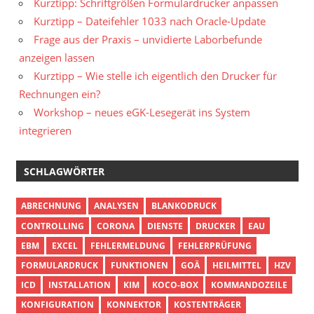
Kurztipp: Schriftgrößen Formulardrucker anpassen
Kurztipp – Dateifehler 1033 nach Oracle-Update
Frage aus der Praxis – unvidierte Laborbefunde
anzeigen lassen
Kurztipp – Wie stelle ich eigentlich den Drucker für
Rechnungen ein?
Workshop – neues eGK-Lesegerät ins System
integrieren
SCHLAGWÖRTER
ABRECHNUNG
ANALYSEN
BLANKODRUCK
CONTROLLING
CORONA
DIENSTE
DRUCKER
EAU
EBM
EXCEL
FEHLERMELDUNG
FEHLERPRÜFUNG
FORMULARDRUCK
FUNKTIONEN
GOÄ
HEILMITTEL
HZV
ICD
INSTALLATION
KIM
KOCO-BOX
KOMMANDOZEILE
KONFIGURATION
KONNEKTOR
KOSTENTRÄGER