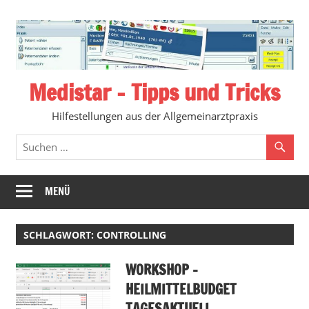
Zum
Inhalt
springen
Medistar – Tipps und Tricks
Hilfestellungen aus der Allgemeinarztpraxis
MENÜ
SCHLAGWORT:
CONTROLLING
WORKSHOP –
HEILMITTELBUDGET
TAGESAKTUELL