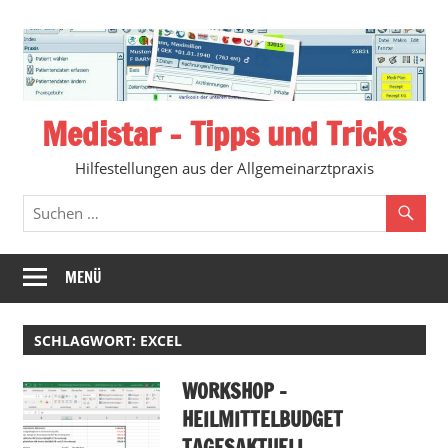
Zum
Inhalt
springen
Medistar – Tipps und Tricks
Hilfestellungen aus der Allgemeinarztpraxis
MENÜ
SCHLAGWORT:
EXCEL
WORKSHOP –
HEILMITTELBUDGET
TAGESAKTUELL