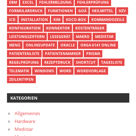
EBM
EXCEL
FEHLERMELDUNG
FEHLERPRÜFUNG
FORMULARDRUCK
FUNKTIONEN
GOÄ
HEILMITTEL
HZV
ICD
INSTALLATION
KIM
KOCO-BOX
KOMMANDOZEILE
KONFIGURATION
KONNEKTOR
KOSTENTRÄGER
LEISTUNGSZIFFERN
LESEGERÄT
MAKRO
MEDISTAR
MENÜ
ONLINEUPDATE
ORACLE
ORGA 6141 ONLINE
PATIENTENLISTE
PATIENTENMARKER
PRISMA
REGELPRÜFUNG
REZEPTDRUCK
SHORTCUT
TAGESLISTE
TELEMATIK
WINDOWS
WORD
WORDVORLAGE
ZEILENTYPEN
KATEGORIEN
Allgemeines
Hardware
Medistar