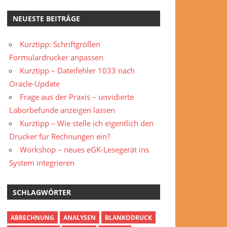
NEUESTE BEITRÄGE
Kurztipp: Schriftgrößen
Formulardrucker anpassen
Kurztipp – Dateifehler 1033 nach
Oracle-Update
Frage aus der Praxis – unvidierte
Laborbefunde anzeigen lassen
Kurztipp – Wie stelle ich eigentlich den
Drucker für Rechnungen ein?
Workshop – neues eGK-Lesegerät ins
System integrieren
SCHLAGWÖRTER
ABRECHNUNG
ANALYSEN
BLANKODRUCK