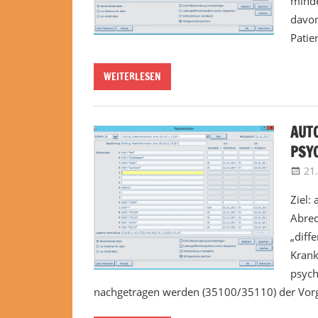
minde
davon
Patien
WEITERLESEN
AUT
PSY
21
Ziel:
Abrec
„diff
Krank
psych
nachgetragen werden (35100/35110) der Vorga