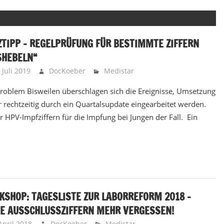
TIPP – REGELPRÜFUNG FÜR BESTIMMTE ZIFFERN
SHEBELN“
 Juli 2019
DocKoeber
Medistar
roblem Bisweilen überschlagen sich die Ereignisse, Umsetzung
rechtzeitig durch ein Quartalsupdate eingearbeitet werden.
r HPV-Impfziffern für die Impfung bei Jungen der Fall. Ein
SHOP: TAGESLISTE ZUR LABORREFORM 2018 –
NE AUSSCHLUSSZIFFERN MEHR VERGESSEN!
April 2018
DocKoeber
Medistar