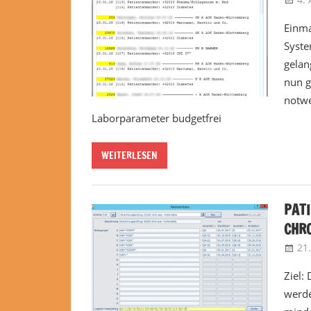
Einma
Syste
gelan
nun g
notwe
Laborparameter budgetfrei
WEITERLESEN
PATI
CHRO
21
Ziel:
werde