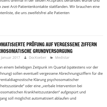
stens dreimal in der selben Arztpraxis behandelt wurde und
 zwei Arzt-Patientenkontakte stattfanden. Wir brauchen eine
tenliste, die uns zweifelsfrei alle Patienten
OMATISIERTE PRÜFUNG AUF VERGESSENE ZIFFERN
CHOSOMATISCHE GRUNDVERSORGUNG
. Januar 2017
DocKoeber
Medistar
 an einem beliebigen Zeitpunk im Quartal (spätestens vor der
hnung) sollen eventuell vergessene Abrechnungsziffern für die
erentialdiagnostische Klärung psychosomatischer
heitszustände“ oder eine „verbale Intervention bei
osomatischen Krankheitszuständen“ aufgespürt und
ng soll möglichst automatisiert ablaufen und