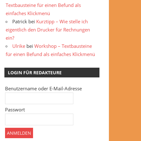
Textbausteine für einen Befund als
einfaches Klickmenü
Patrick
bei
Kurztipp – Wie stelle ich
eigentlich den Drucker für Rechnungen
ein?
Ulrike
bei
Workshop – Textbausteine
für einen Befund als einfaches Klickmenü
LOGIN FÜR REDAKTEURE
Benutzername oder E-Mail-Adresse
Passwort