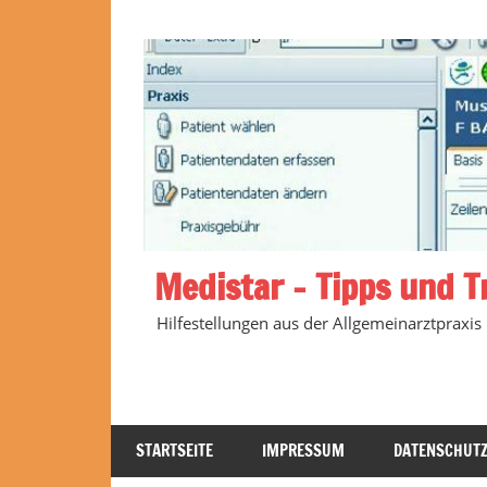
Zum
Inhalt
springen
Medistar – Tipps und T
Hilfestellungen aus der Allgemeinarztpraxis
STARTSEITE
IMPRESSUM
DATENSCHUT