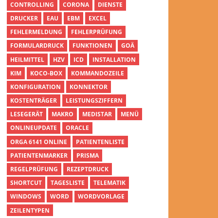
CONTROLLING
CORONA
DIENSTE
DRUCKER
EAU
EBM
EXCEL
FEHLERMELDUNG
FEHLERPRÜFUNG
FORMULARDRUCK
FUNKTIONEN
GOÄ
HEILMITTEL
HZV
ICD
INSTALLATION
KIM
KOCO-BOX
KOMMANDOZEILE
KONFIGURATION
KONNEKTOR
KOSTENTRÄGER
LEISTUNGSZIFFERN
LESEGERÄT
MAKRO
MEDISTAR
MENÜ
ONLINEUPDATE
ORACLE
ORGA 6141 ONLINE
PATIENTENLISTE
PATIENTENMARKER
PRISMA
REGELPRÜFUNG
REZEPTDRUCK
SHORTCUT
TAGESLISTE
TELEMATIK
WINDOWS
WORD
WORDVORLAGE
ZEILENTYPEN