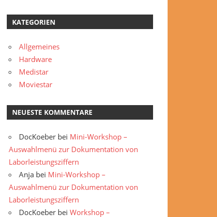
KATEGORIEN
Allgemeines
Hardware
Medistar
Moviestar
NEUESTE KOMMENTARE
DocKoeber
bei
Mini-Workshop –
Auswahlmenü zur Dokumentation von
Laborleistungsziffern
Anja
bei
Mini-Workshop –
Auswahlmenü zur Dokumentation von
Laborleistungsziffern
DocKoeber
bei
Workshop –