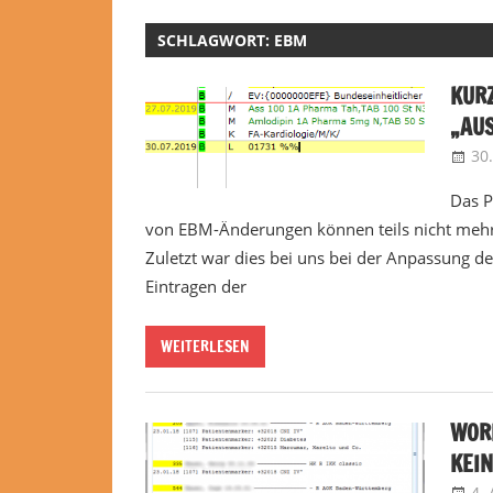
SCHLAGWORT:
EBM
KURZ
„AU
30.
Das P
von EBM-Änderungen können teils nicht mehr 
Zuletzt war dies bei uns bei der Anpassung de
Eintragen der
WEITERLESEN
WORK
KEI
4. 