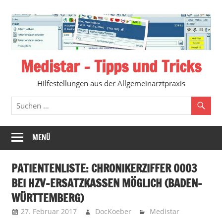
Zum
Inhalt
springen
Medistar – Tipps und Tricks
Hilfestellungen aus der Allgemeinarztpraxis
MENÜ
PATIENTENLISTE: CHRONIKERZIFFER 0003
BEI HZV-ERSATZKASSEN MÖGLICH (BADEN-
WÜRTTEMBERG)
27. Februar 2017
DocKoeber
Medistar