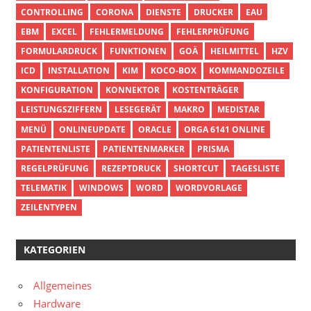
CONTROLLING
CORONA
DIENSTE
DRUCKER
EAU
EBM
EXCEL
FEHLERMELDUNG
FEHLERPRÜFUNG
FORMULARDRUCK
FUNKTIONEN
GOÄ
HEILMITTEL
HZV
ICD
INSTALLATION
KIM
KOCO-BOX
KOMMANDOZEILE
KONFIGURATION
KONNEKTOR
KOSTENTRÄGER
LEISTUNGSZIFFERN
LESEGERÄT
MAKRO
MEDISTAR
MENÜ
ONLINEUPDATE
ORACLE
ORGA 6141 ONLINE
PATIENTENLISTE
PATIENTENMARKER
PRISMA
REGELPRÜFUNG
REZEPTDRUCK
SHORTCUT
TAGESLISTE
TELEMATIK
WINDOWS
WORD
WORDVORLAGE
ZEILENTYPEN
KATEGORIEN
Allgemeines
Hardware