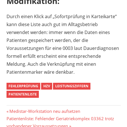
Modifikation:
Durch einen Klick auf „Sofortprüfung in Karteikarte“
kann diese Liste auch gut im Alltagsbetrieb
verwendet werden: immer wenn die Daten eines
Patienten gespeichert werden, der die
Voraussetzungen für eine 0003 laut Dauerdiagnosen
formell erfüllt erscheint eine entsprechende
Meldung. Auch die Verknüpfung mit einen
Patientenmarker wäre denkbar.
FEHLERPRÜFUNG
HZV
LEISTUNGSZIFFERN
PATIENTENLISTE
Beitrags-
Vorheriger
Medistar-Workstation neu aufsetzen
Nächster
Beitrag:
Patientenliste: Fehlender Geriatriekomplex 03362 trotz
Navigation
Beitrag:
vorhandener Vorraussetzungen